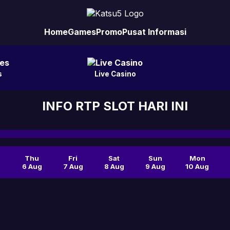
Home
Games
Promo
Pusat Informasi
s
Live Casino
INFO RTP SLOT HARI INI
Thu
Fri
Sat
Sun
Mon
6 Aug
7 Aug
8 Aug
9 Aug
10 Aug