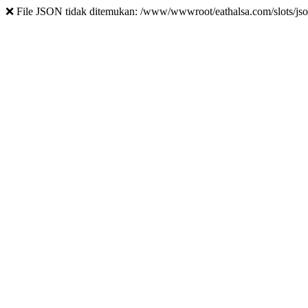
❌ File JSON tidak ditemukan: /www/wwwroot/eathalsa.com/slots/jso