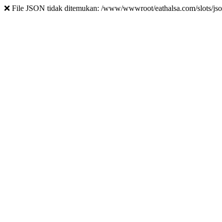
❌ File JSON tidak ditemukan: /www/wwwroot/eathalsa.com/slots/jso