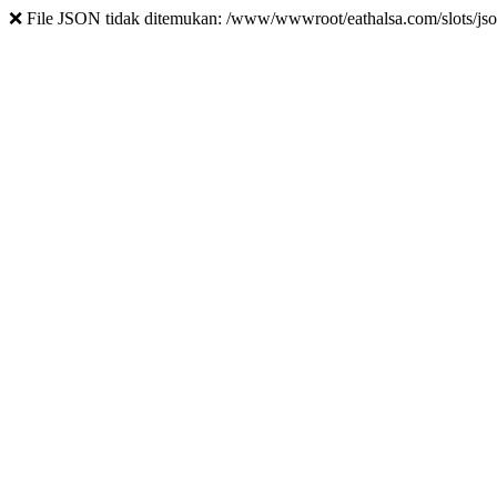
❌ File JSON tidak ditemukan: /www/wwwroot/eathalsa.com/slots/jso