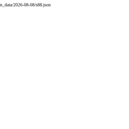
n_data/2026-08-08/s88.json