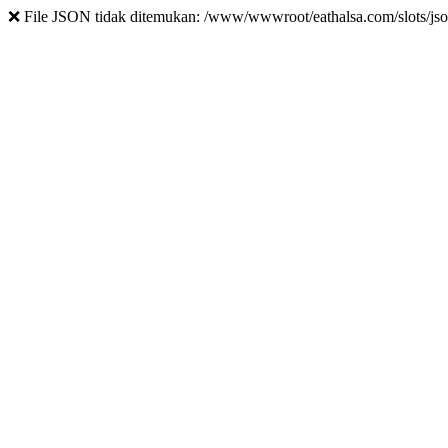
❌ File JSON tidak ditemukan: /www/wwwroot/eathalsa.com/slots/jso